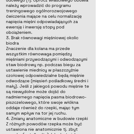
udowego [1]. Oprócz właściwego obuwia
należy wprowadzić do programu
treningowego ogólnorozwojowego
ćwiczenia mające na celu normalizację
napięcia mięśni odpowiadających za
ewersję i inwersję stopy pod
obciążeniem.
3. Brak równowagi mięśniowej okolic
biodra
Znaczenie dla kolana ma przede
wszystkim równowaga pomiędzy
mięśniami przywodzącymi i odwodzącymi
staw biodrowy np. podczas biegu za
ustawienie miednicy w płaszczyźnie
czołowej odpowiedzialne będą mięśnie
odwodzące (mięsień pośladkowy średni i
mały). Jeśli z jakiegoś powodu mięśnie te
są niewydolne może dojść do
nadmiernego napięcia pasma biodrowo-
piszczelowego, które swoje włókna
oddaje również do rzepki, mając tym
samym wpływ na tor jej ruchu.
4. Zmiany anatomiczne w budowie rzepki
Z różnych powodów rzepka może być
ustawiona nie anatomicznie tj. zbyt