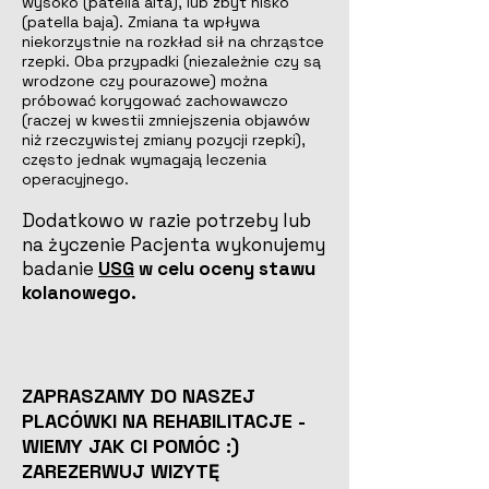
wysoko (patella alta), lub zbyt nisko
(patella baja). Zmiana ta wpływa
niekorzystnie na rozkład sił na chrząstce
rzepki. Oba przypadki (niezależnie czy są
wrodzone czy pourazowe) można
próbować korygować zachowawczo
(raczej w kwestii zmniejszenia objawów
niż rzeczywistej zmiany pozycji rzepki),
często jednak wymagają leczenia
operacyjnego.
Dodatkowo w razie potrzeby lub
na
życzenie Pacjenta wykonujemy
badanie
USG
w celu oceny stawu
kolanowego.
ZAPRASZAMY DO NASZEJ
PLACÓWKI NA REHABILITACJE -
WIEMY JAK CI POMÓC :)
ZAREZERWUJ WIZYTĘ