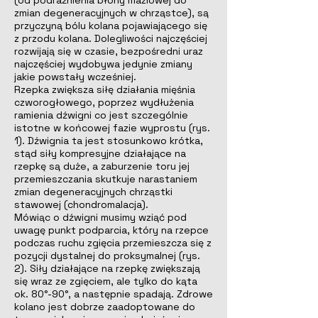
(od podrażnienia błony maziowej do
zmian degeneracyjnych w chrząstce), są
przyczyną bólu kolana pojawiającego się
z przodu kolana. Dolegliwości najczęściej
rozwijają się w czasie, bezpośredni uraz
najczęściej wydobywa jedynie zmiany
jakie powstały wcześniej.
Rzepka zwiększa siłę działania mięśnia
czworogłowego, poprzez wydłużenia
ramienia dźwigni co jest szczególnie
istotne w końcowej fazie wyprostu (rys.
1). Dźwignia ta jest stosunkowo krótka,
stąd siły kompresyjne działające na
rzepkę są duże, a zaburzenie toru jej
przemieszczania skutkuje narastaniem
zmian degeneracyjnych chrząstki
stawowej (chondromalacja).
Mówiąc o dźwigni musimy wziąć pod
uwagę punkt podparcia, który na rzepce
podczas ruchu zgięcia przemieszcza się z
pozycji dystalnej do proksymalnej (rys.
2). Siły działające na rzepkę zwiększają
się wraz ze zgięciem, ale tylko do kąta
ok. 80°-90°, a następnie spadają. Zdrowe
kolano jest dobrze zaadoptowane do