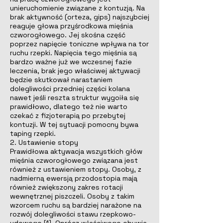
unieruchomienie związane z kontuzją. Na
brak aktywność (orteza, gips) najszybciej
reaguje głowa przyśrodkowa mięśnia
czworogłowego. Jej skośna część
poprzez napięcie toniczne wpływa na tor
ruchu rzepki. Napięcia tego mięśnia są
bardzo ważne już we wczesnej fazie
leczenia, brak jego właściwej aktywacji
będzie skutkował narastaniem
dolegliwości przedniej części kolana
nawet jeśli reszta struktur wygoiła się
prawidłowo, dlatego też nie warto
czekać z fizjoterapią po przebytej
kontuzji. W tej sytuacji pomocny bywa
taping rzepki.
2. Ustawienie stopy
Prawidłowa aktywacja wszystkich głów
mięśnia czworogłowego związana jest
również z ustawieniem stopy. Osoby, z
nadmierną ewersją przodostopia mają
również zwiększony zakres rotacji
wewnętrznej piszczeli. Osoby z takim
wzorcem ruchu są bardziej narażone na
rozwój dolegliwości stawu rzepkowo-