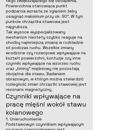
tego zwiększającego się obciążenia.
Powierzchnia stanowiąca punkt
podparcia wzrasta ze zgięciem żeby
osiągnąć maksimum przy ok. 90°. W tym
punkcie chrząstka stawowa jest
najgrubsza.
Tak wysoce wyspecjalizowany
mechanizm niestety szybko reaguje na
choćby najmniejszą zmianę w rozkładzie
sił podczas ruchu. Wszelkie zmiany
wrodzone czy rozwojowe wpływające na
kształt powierzchni, kontuzje czy inne
czynniki wpływające na wzorzec ruchu
oraz „timing” mięśniowy nie pozostają
obojętne dla stawu. Badaniem
obrazowym, w którym można stwierdzić
rozległość zmian chrząstki stawowej jest
rezonans magnetyczny.
Czynniki wpływające na
pracę mięśni wokół stawu
kolanowego
1. Unieruchomienie
Podstawowym czynnikiem wpływającym
na pracę czworogłowego jest