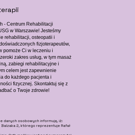
terapii
h - Centrum Rehabilitacji
a USG w Warszawie! Jesteśmy
 rehabilitacji, osteopatii i
ł doświadczonych fizjoterapeutów,
w pomoże Ci w leczeniu i
 szeroki zakres usług, w tym masaż
ą, zabiegi rehabilitacyjne i
m celem jest zapewnienie
a do każdego pacjenta i
ości fizycznej. Skontaktuj się z
adbać o Twoje zdrowie!
ie danych osobowych informuję, iż:
. Balzaka 2, którego reprezentuje Rafał