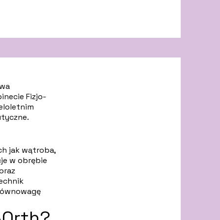
awa
necie Fizjo-
eloletnim
tyczne.
ch jak wątroba,
cje w obrębie
oraz
echnik
ć równowagę
-Orth?