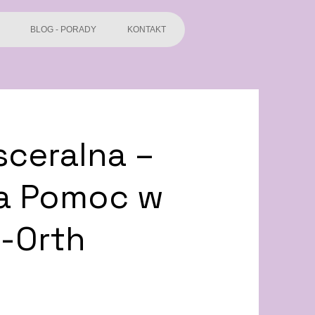
BLOG - PORADY
KONTAKT
sceralna –
na Pomoc w
o-Orth