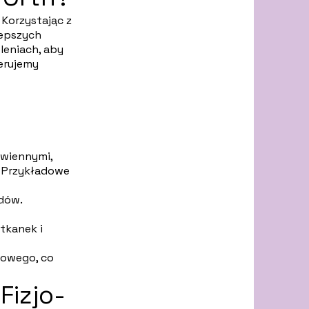
 Korzystając z
lepszych
oleniach, aby
erujemy
awiennymi,
. Przykładowe
ądów.
 tkanek i
wowego, co
Fizjo-