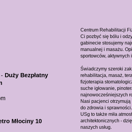
Centrum Rehabilitacji F
Ci pozbyć się bólu i o
gabinecie stosujemy najn
manualnej i masażu. Opi
sportowców, aktywnych i 
Świadczymy szeroki zak
 -
Duży Bezpłatny
rehabilitacja, masaż, te
fizjoterapia stomatologic
m
suche igłowanie, pinoter
najnowocześniejszych ro
com
Nasi pacjenci otrzymują
do zdrowia i sprawności.
USg to także miła atmosf
tro Młociny 10
architektonicznych - dzi
naszych usług.