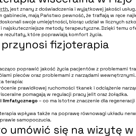
Orth,
jest znany z doświadczenia i wyjątkowej jakości usług.
ym gabinecie, mają Państwo pewność, że trafiają w ręce naj
doskonali swoje umiejętności, biorąc udział w licznych szk
 najskuteczniejsze metody terapeutyczne. Dzięki temu of
rezultaty, które poprawiają komfort życia.
 przynosi fizjoterapia
nacząco poprawić jakość życia pacjentów z problemami tr
bólami pleców oraz problemami z narządami wewnętrznymi
a terapia:
ócenie prawidłowej ruchomości tkanek i odciążenie narz
isceralne pomagają w regulacji pracy jelit oraz żołądka.
i limfatycznego
– co ma istotne znaczenie dla regeneracji
 terapia wpływa także na poprawę równowagi układu ner
oprawie samopoczucia.
o umówić się na wizytę w 