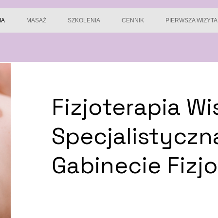
IA
MASAŻ
SZKOLENIA
CENNIK
PIERWSZA WIZYTA
Fizjoterapia Wi
Specjalistycz
Gabinecie Fizj