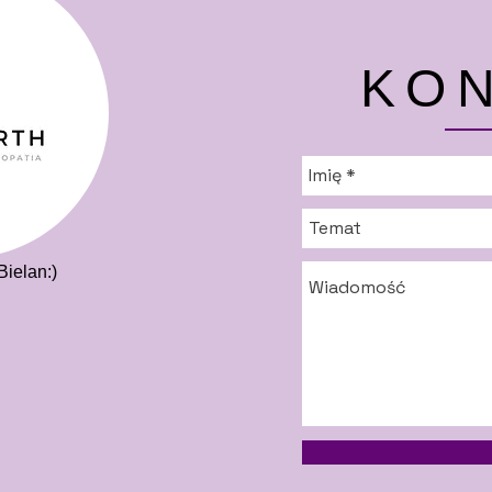
KO
Bielan:)