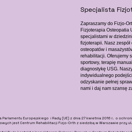
Specjalista Fizjo
Zapraszamy do Fizjo-Ort
Fizjoterapia Osteopati
specjalistami w dziedzinie
fizjoterapii. Nasz zespó
osteopatów i masażystó
rehabilitacji. Oferujemy
sportowy, terapię manualn
diagnostykę USG. Naszy
indywidualnego podejści
odzyskanie pełnej sprawn
nami i daj nam szansę z
 Parlamentu Europejskiego i Rady (UE) z dnia 27 kwietnia 2016 r. o ochron
wych jest Centrum Rehabilitacji Fizjo-Orth z siedzibą w Warszawie przy ul