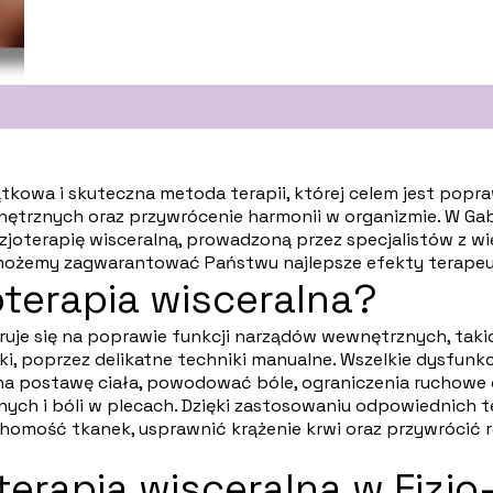
tkowa i skuteczna metoda terapii, której celem jest popr
trznych oraz przywrócenie harmonii w organizmie. W Gabi
zjoterapię wisceralną, prowadzoną przez specjalistów z wi
 możemy zagwarantować Państwu najlepsze efekty terapeu
joterapia wisceralna?
ruje się na poprawie funkcji narządów wewnętrznych, taki
erki, poprzez delikatne techniki manualne. Wszelkie dysfunk
a postawę ciała, powodować bóle, ograniczenia ruchowe 
ych i bóli w plecach. Dzięki zastosowaniu odpowiednich t
chomość tkanek, usprawnić krążenie krwi oraz przywróci
terapia wisceralna w Fizjo