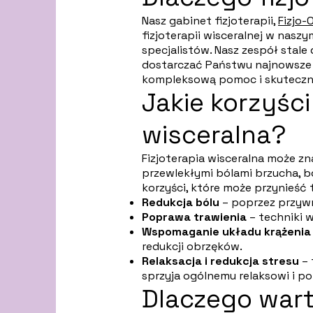
Nasz gabinet fizjoterapii,
Fizjo-
fizjoterapii wisceralnej w nasz
specjalistów. Nasz zespół stale 
dostarczać Państwu najnowsze i
kompleksową pomoc i skuteczne 
Jakie korzyści
wisceralna?
Fizjoterapia wisceralna może z
przewlekłymi bólami brzucha, 
korzyści, które może przynieść t
Redukcja bólu
– poprzez przywr
Poprawa trawienia
– techniki w
Wspomaganie układu krążenia 
redukcji obrzęków.
Relaksacja i redukcja stresu
–
sprzyja ogólnemu relaksowi i p
Dlaczego wart