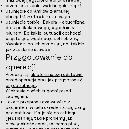
maziowej (wyściółki wokół stawów)
przemieszczenie, zwichnięcie rzepki
usunięcie odłamków złamanej
chrząstki w stawie kolanowym
usunięcie torbieli Bakera – opuchlizna
dołu podkolanowego, wypełniona
płynem. Do takiej sytuacji dochodzi
często gdy występuje ból i obrzęk,
również z innych przyczyn, np. takich
jak zapalenie stawów
Przygotowanie do
operacji
Przeczytaj
jakie leki należy odstawić
przed operacją
oraz
jak przygotować
się do zabiegu
.
W okresie dwóch tygodni przed
zabiegiem:
Lekarz przeprowadza wywiad z
pacjentem w celu określenia czy dany
pacjent kwalifikuje się do zabiegu
(jeśli istnieją takie problemy jak
niewydolność serca, rozedma płuc,