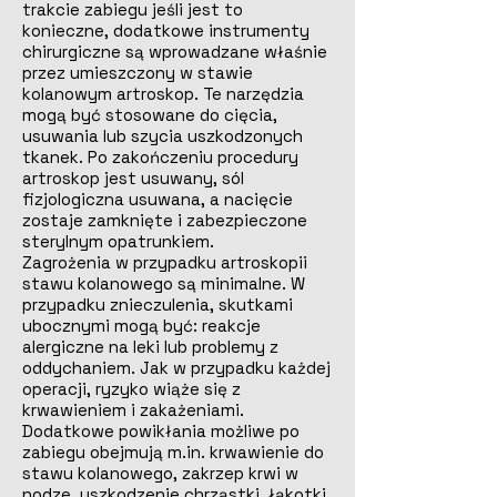
trakcie zabiegu jeśli jest to
konieczne, dodatkowe instrumenty
chirurgiczne są wprowadzane właśnie
przez umieszczony w stawie
kolanowym artroskop. Te narzędzia
mogą być stosowane do cięcia,
usuwania lub szycia uszkodzonych
tkanek. Po zakończeniu procedury
artroskop jest usuwany, sól
fizjologiczna usuwana, a nacięcie
zostaje zamknięte i zabezpieczone
sterylnym opatrunkiem.
Zagrożenia w przypadku artroskopii
stawu kolanowego są minimalne. W
przypadku znieczulenia, skutkami
ubocznymi mogą być: reakcje
alergiczne na leki lub problemy z
oddychaniem. Jak w przypadku każdej
operacji, ryzyko wiąże się z
krwawieniem i zakażeniami.
Dodatkowe powikłania możliwe po
zabiegu obejmują m.in. krwawienie do
stawu kolanowego, zakrzep krwi w
nodze, uszkodzenie chrząstki, łąkotki