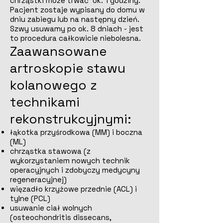
chrząstki może trwać ok. 1 godziny.
Pacjent zostaje wypisany do domu w
dniu zabiegu lub na następny dzień.
Szwy usuwamy po ok. 8 dniach - jest
to procedura całkowicie niebolesna.
Zaawansowane
artroskopie stawu
kolanowego z
technikami
rekonstrukcyjnymi:
łąkotka przyśrodkowa (MM) i boczna
(ML)
chrząstka stawowa (z
wykorzystaniem nowych technik
operacyjnych i zdobyczy medycyny
regeneracyjnej)
więzadło krzyżowe przednie (ACL) i
tylne (PCL)
usuwanie ciał wolnych
(osteochondritis dissecans,