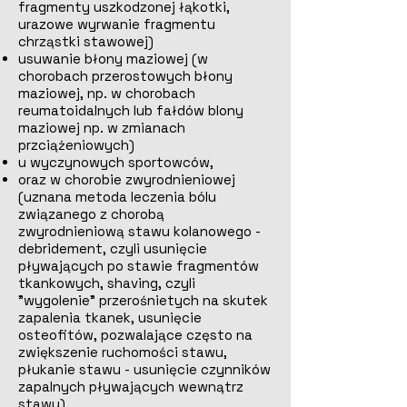
fragmenty uszkodzonej łąkotki,
urazowe wyrwanie fragmentu
chrząstki stawowej)
usuwanie błony maziowej (w
chorobach przerostowych błony
maziowej, np. w chorobach
reumatoidalnych lub fałdów blony
maziowej np. w zmianach
przciążeniowych)
u wyczynowych sportowców,
oraz w chorobie zwyrodnieniowej
(uznana metoda leczenia bólu
związanego z chorobą
zwyrodnieniową stawu kolanowego -
debridement, czyli usunięcie
pływających po stawie fragmentów
tkankowych, shaving, czyli
"wygolenie" przerośnietych na skutek
zapalenia tkanek, usunięcie
osteofitów, pozwalające często na
zwiększenie ruchomości stawu,
płukanie stawu - usunięcie czynników
zapalnych pływających wewnątrz
stawu).