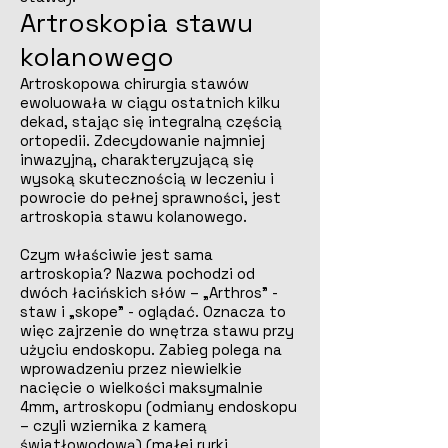
Artroskopia stawu
kolanowego
Artroskopowa chirurgia stawów
ewoluowała w ciągu ostatnich kilku
dekad, stając się integralną częścią
ortopedii. Zdecydowanie najmniej
inwazyjną, charakteryzującą się
wysoką skutecznością w leczeniu i
powrocie do pełnej sprawności, jest
artroskopia stawu kolanowego.
Czym właściwie jest sama
artroskopia? Nazwa pochodzi od
dwóch łacińskich słów – „Arthros” -
staw i „skope” - oglądać. Oznacza to
więc zajrzenie do wnętrza stawu przy
użyciu endoskopu. Zabieg polega na
wprowadzeniu przez niewielkie
nacięcie o wielkości maksymalnie
4mm, artroskopu (odmiany endoskopu
– czyli wziernika z kamerą
światłowodową) (małej rurki