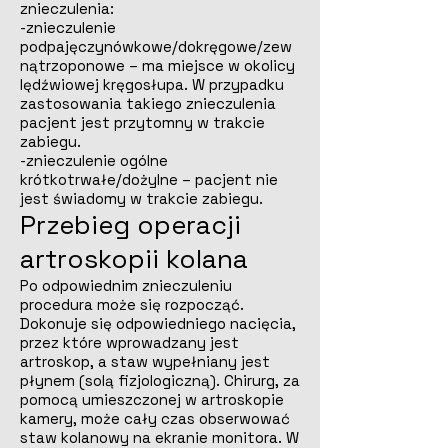
znieczulenia:
-znieczulenie
podpajęczynówkowe/dokręgowe/zew
nątrzoponowe – ma miejsce w okolicy
lędźwiowej kręgosłupa. W przypadku
zastosowania takiego znieczulenia
pacjent jest przytomny w trakcie
zabiegu.
-znieczulenie ogólne
krótkotrwałe/dożylne – pacjent nie
jest świadomy w trakcie zabiegu.
Przebieg operacji
artroskopii kolana
Po odpowiednim znieczuleniu
procedura może się rozpocząć.
Dokonuje się odpowiedniego nacięcia,
przez które wprowadzany jest
artroskop, a staw wypełniany jest
płynem (solą fizjologiczną). Chirurg, za
pomocą umieszczonej w artroskopie
kamery, może cały czas obserwować
staw kolanowy na ekranie monitora. W