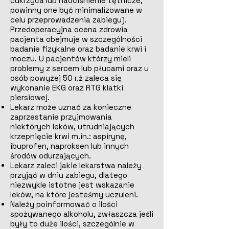
cukrzyca lub nadciśnienie tętnicze,
powinny one być minimalizowane w
celu przeprowadzenia zabiegu).
Przedoperacyjna ocena zdrowia
pacjenta obejmuje w szczególności
badanie fizykalne oraz badanie krwi i
moczu. U pacjentów którzy mieli
problemy z sercem lub płucami oraz u
osób powyżej 50 r.ż zaleca się
wykonanie EKG oraz RTG klatki
piersiowej.
Lekarz może uznać za konieczne
zaprzestanie przyjmowania
niektórych leków, utrudniających
krzepnięcie krwi m.in.: aspirynę,
ibuprofen, naproksen lub innych
środów odurzających.
Lekarz zaleci jakie lekarstwa należy
przyjąć w dniu zabiegu, dlatego
niezwykle istotne jest wskazanie
leków, na które jesteśmy uczuleni.
Należy poinformować o ilości
spożywanego alkoholu, zwłaszcza jeśli
były to duże ilości, szczególnie w