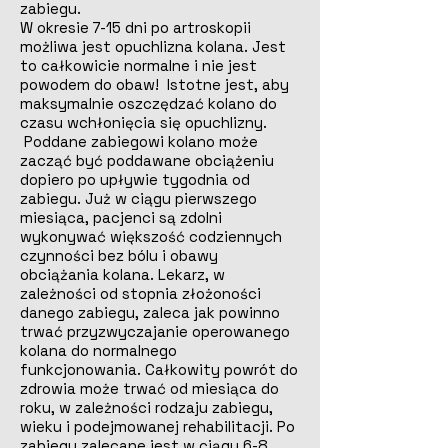
zabiegu.
W okresie 7-15 dni po artroskopii
możliwa jest opuchlizna kolana. Jest
to całkowicie normalne i nie jest
powodem do obaw! Istotne jest, aby
maksymalnie oszczędzać kolano do
czasu wchłonięcia się opuchlizny.
Poddane zabiegowi kolano może
zacząć być poddawane obciążeniu
dopiero po upływie tygodnia od
zabiegu. Już w ciągu pierwszego
miesiąca, pacjenci są zdolni
wykonywać większość codziennych
czynności bez bólu i obawy
obciążania kolana. Lekarz, w
zależności od stopnia złożoności
danego zabiegu, zaleca jak powinno
trwać przyzwyczajanie operowanego
kolana do normalnego
funkcjonowania. Całkowity powrót do
zdrowia może trwać od miesiąca do
roku, w zależności rodzaju zabiegu,
wieku i podejmowanej rehabilitacji. Po
zabiegu zalecane jest w ciągu 6-8